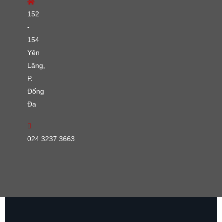
152
-
154
Yên
Lãng,
P.
Đống
Đa
024.3237.3663