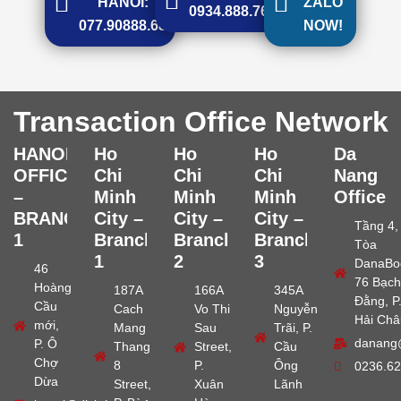
HANOI:
ZALO
0934.888.768
077.90888.68
NOW!
Transaction Office Network
HANOI
Ho
Ho
Ho
Da
OFFICE
Chi
Chi
Chi
Nang
–
Minh
Minh
Minh
Office
BRANCH
City –
City –
City –
Tầng 4,
1
Branch
Branch
Branch
Tòa
1
2
3
DanaBo
46
76 Bạch
Hoàng
187A
166A
345A
Đằng, P
Cầu
Cach
Vo Thi
Nguyễn
Hải Châ
mới,
Mang
Sau
Trãi, P.
danang
P. Ô
Thang
Street,
Cầu
Chợ
8
P.
Ông
0236.62
Dừa
Street,
Xuân
Lãnh