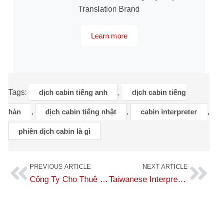
Translation Brand
Learn more
Tags:
dịch cabin tiếng anh
,
dịch cabin tiếng
hàn
,
dịch cabin tiếng nhật
,
cabin interpreter
,
phiên dịch cabin là gì
PREVIOUS ARTICLE
NEXT ARTICLE
Công Ty Cho Thuê Phiên Dịch Tiếng Hàn Quốc Theo Giờ Tốt Nhất Hiện Nay
Taiwanese Interpretation Services – Accurate, Reputable, and Fast