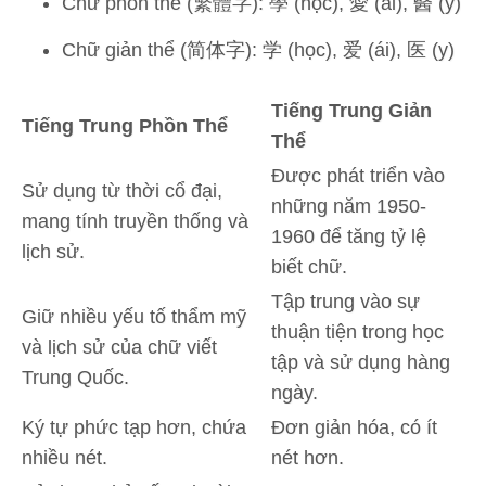
Chữ phồn thể (繁體字): 學 (học), 愛 (ái), 醫 (y)
Chữ giản thể (简体字): 学 (học), 爱 (ái), 医 (y)
Tiếng Trung Giản
Tiếng Trung Phồn Thể
Thể
Được phát triển vào
Sử dụng từ thời cổ đại,
những năm 1950-
mang tính truyền thống và
1960 để tăng tỷ lệ
lịch sử.
biết chữ.
Tập trung vào sự
Giữ nhiều yếu tố thẩm mỹ
thuận tiện trong học
và lịch sử của chữ viết
tập và sử dụng hàng
Trung Quốc.
ngày.
Ký tự phức tạp hơn, chứa
Đơn giản hóa, có ít
nhiều nét.
nét hơn.