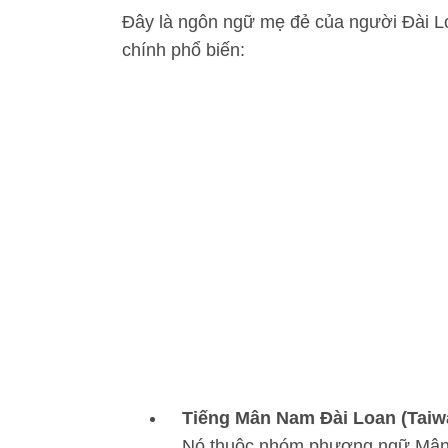
Đây là ngôn ngữ mẹ đẻ của người Đài Lo
chính phổ biến:
Tiếng Mân Nam Đài Loan (Taiw
Nó thuộc nhóm phương ngữ Mân N