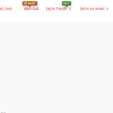
RẺ NHẤT
HOT
NG CHỦ
BÁO GIÁ
DỊCH THUẬT
DỊCH VỤ KHÁC