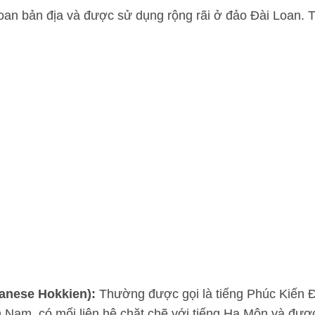
an bản địa và được sử dụng rộng rãi ở đảo Đài Loan. 
anese Hokkien):
Thường được gọi là tiếng Phúc Kiến Đ
am, có mối liên hệ chặt chẽ với tiếng Hạ Môn và được