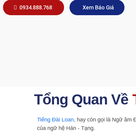
0934.888.768
Xem Báo Giá
Tổng Quan Về
Tiếng Đài Loan
, hay còn gọi là Ngữ âm 
của ngữ hệ Hán - Tạng.