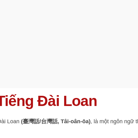
Tiếng Đài Loan
Đài Loan
(臺灣話/台灣話, Tâi-oân-ōa)
, là một ngôn ngữ