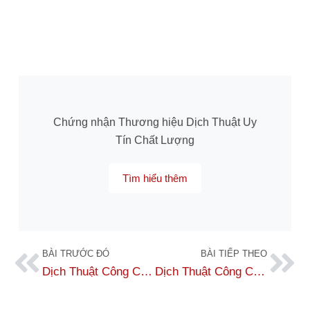
Chứng nhận Thương hiệu Dịch Thuật Uy
Tín Chất Lượng
Tìm hiểu thêm
BÀI TRƯỚC ĐÓ
BÀI TIẾP THEO
Dịch Thuật Công Chứng Giấy Xác Nhận Thu Nhập Sang Tiếng Anh Uy Tín, Lấy Nhanh
Dịch Thuật Công Chứng Điều Lệ Công Ty Nhanh, Chuẩn – Chỉ Có Tại Dịch Thuật Số 1