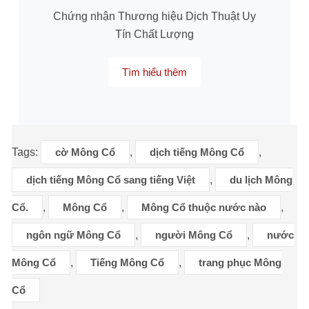
Chứng nhận Thương hiệu Dịch Thuật Uy
Tín Chất Lượng
Tìm hiểu thêm
Tags:
cờ Mông Cổ
,
dịch tiếng Mông Cổ
,
dịch tiếng Mông Cổ sang tiếng Việt
,
du lịch Mông
Cổ.
,
Mông Cổ
,
Mông Cổ thuộc nước nào
,
ngôn ngữ Mông Cổ
,
người Mông Cổ
,
nước
Mông Cổ
,
Tiếng Mông Cổ
,
trang phục Mông
Cổ