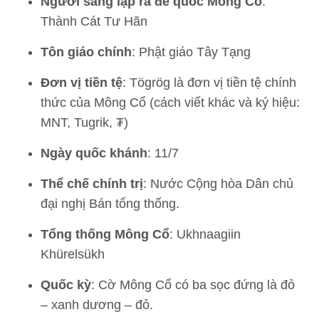
Người sáng lập ra đế quốc Mông Cổ
:
Thành Cát Tư Hãn
Tôn giáo chính
: Phật giáo Tây Tạng
Đơn vị tiền tệ
: Tögrög là đơn vị tiền tệ chính
thức của Mông Cổ (cách viết khác và ký hiệu:
MNT, Tugrik, ₮)
Ngày quốc khánh
: 11/7
Thể chế chính trị
: Nước Cộng hòa Dân chủ
đại nghị Bán tổng thống.
Tổng thống Mông Cổ
: Ukhnaagiin
Khürelsükh
Quốc kỳ
: Cờ Mông Cổ có ba sọc đứng là đỏ
– xanh dương – đỏ.