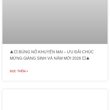
🎄💥 BÙNG NỔ KHUYẾN MẠI – ƯU ĐÃI CHÚC
MỪNG GIÁNG SINH VÀ NĂM MỚI 2026 💥🎄
ĐỌC THÊM »