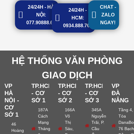
24/24H - HÀ
CHAT -
24/24H -
NỘI:
ZALO
HCM:
077.90888.68
NGAY!
0934.888.768
HỆ THỐNG VĂN PHÒNG
GIAO DỊCH
VP
TP.HCM
TP.HCM
TP.HCM
VP
HÀ
- CƠ
- CƠ
- CƠ
ĐÀ
NỘI -
SỞ 1
SỞ 2
SỞ 3
NẴNG
CƠ
187A
166A
345A
Tầng 4,
SỞ 1
Cách
Võ
Nguyễn
Tòa
Mạng
Thị
Trãi, P.
DanaBo
46
Tháng
Sáu,
Cầu
76 Bạch
Hoàng