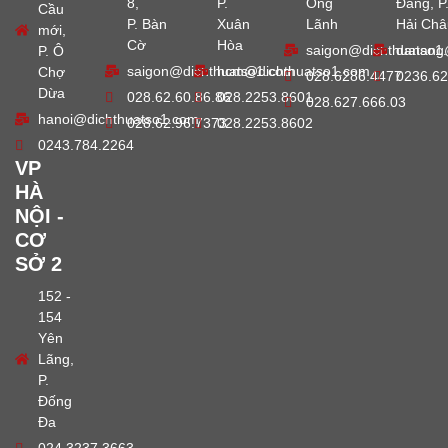
8,
P.
Ông
Đằng, P
Cầu
P. Bàn
Xuân
Lãnh
Hải Châ
mới,
Cờ
Hòa
saigon@dichthuatso1
danang
P. Ô
saigon@dichthuatso1.com
hcm@dichthuatso1.com
Chợ
028.6286.4477
0236.62
Dừa
028.62.60.86.86
028.2253.8601
028.627.666.03
hanoi@dichthuatso1.com
028.62.96.7373
028.2253.8602
0243.784.2264
VP
HÀ
NỘI -
CƠ
SỞ 2
152 -
154
Yên
Lãng,
P.
Đống
Đa
024.3237.3663