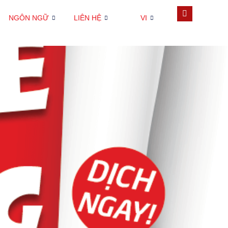
NGÔN NGỮ
LIÊN HỆ
VI