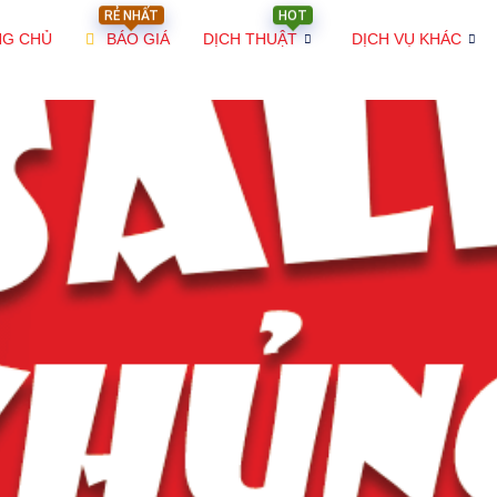
RẺ NHẤT
HOT
NG CHỦ
BÁO GIÁ
DỊCH THUẬT
DỊCH VỤ KHÁC