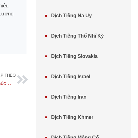
hiệu
 Lượng
Dịch Tiếng Na Uy
Dịch Tiếng Thổ Nhĩ Kỳ
Dịch Tiếng Slovakia
ẾP THEO
Dịch Tiếng Israel
Khuyến Mại “chào Năm Mới Là Phải Chơi Lớn” – Chúc Mừng Năm Mới 2020
Dịch Tiếng Iran
Dịch Tiếng Khmer
Dịch Tiếng Mông Cổ