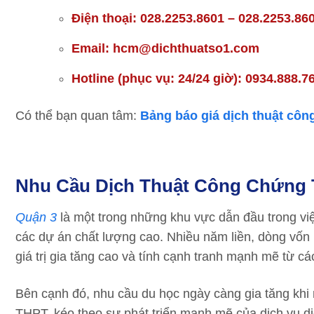
Điện thoại: 028.2253.8601 – 028.2253.86
Email: hcm@dichthuatso1.com
Hotline (phục vụ: 24/24 giờ): 0934.888.7
Có thể bạn quan tâm:
Bảng báo giá dịch thuật cô
Nhu Cầu Dịch Thuật Công Chứng 
Quận 3
là một trong những khu vực dẫn đầu trong việ
các dự án chất lượng cao. Nhiều năm liền, dòng vốn 
giá trị gia tăng cao và tính cạnh tranh mạnh mẽ từ cá
Bên cạnh đó, nhu cầu du học ngày càng gia tăng khi 
THPT, kéo theo sự phát triển mạnh mẽ của dịch vụ dị