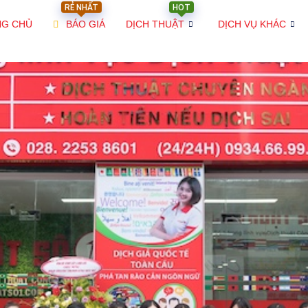
RẺ NHẤT
HOT
NG CHỦ
BÁO GIÁ
DỊCH THUẬT
DỊCH VỤ KHÁC