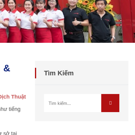
 &
Tìm Kiếm
Dịch Thuật
như tiếng
 sở tại