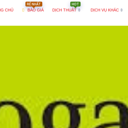
RẺ NHẤT
HOT
NG CHỦ
BÁO GIÁ
DỊCH THUẬT
DỊCH VỤ KHÁC