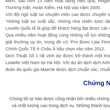
Minh, sau hơn 13 năm hoạt động hiệu quả, Hogan 
Thường Kiệt, Hoàn Kiếm, Hà Nội vào năm 2009.
Với đội ngũ luật sư chuyên môn cao được chuyên 
“những luật sư xuất sắc, những nhà chiến lược t
Lovells Quốc tế là giúp đỡ khách hàng đạt được các 
Qua nhiều năm hoạt động cùng những nỗ lực không 
giải thưởng uy tín, trong đó có “Pro Bono Law Firm 
Chính Quốc Tế ở Châu Á bầu chọn vào năm 2012.
Dịch Thuật Số 1 rất vinh dự được trở thành một tr
Lowells Việt Nam tại Hà Nội. Với dự án dịch dịch An
đoàn đa quốc gia Maersk được dịch chuẩn xác, chuẩn
Chứng N
Chúng tôi tự hào được công nhận bởi nhiều chứng 
và chất lượng cao trong dịch vụ. Những thành tựu