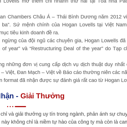
Lovells mở thêm chi nhánh thứ hai tại Tòa nhà Paci
san Chambers Châu Á – Thái Bình Dương năm 2012 vi
ài ba”. Sứ mệnh chính của Hogan Lovells tại Việt Na
mục tiêu kinh doanh đề ra.
ngừng của đội ngũ các chuyên gia, Hogan Lowells đã 
of year” và “Restructuring Deal of the year” do Tạp c
ong những đơn vị cung cấp dịch vụ dịch thuật duy nhấ
h – Việt, Đan Mạch – Việt về Báo cáo thường niên các 
 format đã nhận được sự đánh giá rất cao từ Hogan Lo
hận -
Giải Thưởng
chỉ và giải thưởng uy tín trong ngành, phản ánh sự chu
 này không chỉ là niềm tự hào của công ty mà còn là ca