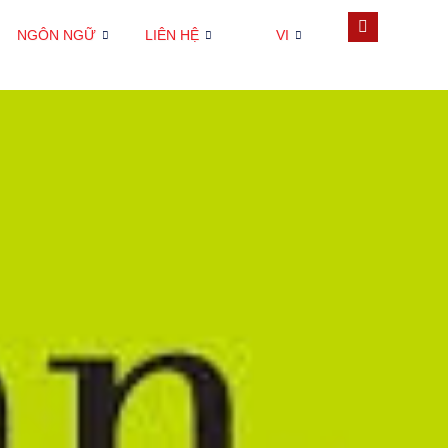
NGÔN NGỮ
LIÊN HỆ
VI