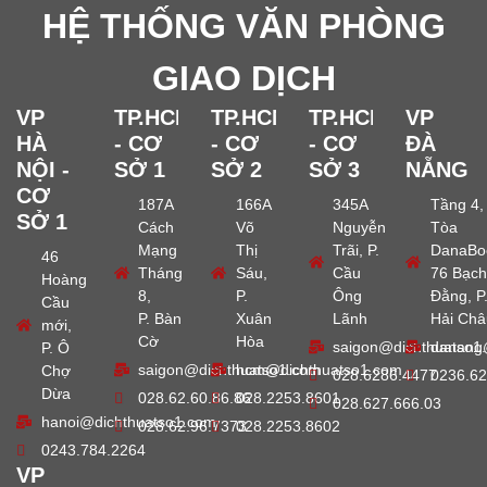
HỆ THỐNG VĂN PHÒNG
GIAO DỊCH
VP
TP.HCM
TP.HCM
TP.HCM
VP
HÀ
- CƠ
- CƠ
- CƠ
ĐÀ
NỘI -
SỞ 1
SỞ 2
SỞ 3
NẴNG
CƠ
187A
166A
345A
Tầng 4,
SỞ 1
Cách
Võ
Nguyễn
Tòa
Mạng
Thị
Trãi, P.
DanaBo
46
Tháng
Sáu,
Cầu
76 Bạch
Hoàng
8,
P.
Ông
Đằng, P
Cầu
P. Bàn
Xuân
Lãnh
Hải Châ
mới,
Cờ
Hòa
saigon@dichthuatso1
danang
P. Ô
saigon@dichthuatso1.com
hcm@dichthuatso1.com
Chợ
028.6286.4477
0236.62
Dừa
028.62.60.86.86
028.2253.8601
028.627.666.03
hanoi@dichthuatso1.com
028.62.96.7373
028.2253.8602
0243.784.2264
VP