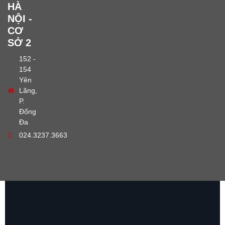
HÀ
NỘI -
CƠ
SỞ 2
152 -
154
Yên
Lãng,
P.
Đống
Đa
024.3237.3663