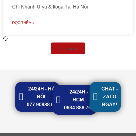
Chi Nhánh Uryu & Itoga Tại Hà Nội
ĐỌC THÊM »
Tải Thêm
24/24H - HÀ
CHAT -
24/24H -
NỘI:
ZALO
HCM:
077.90888.68
NGAY!
0934.888.768