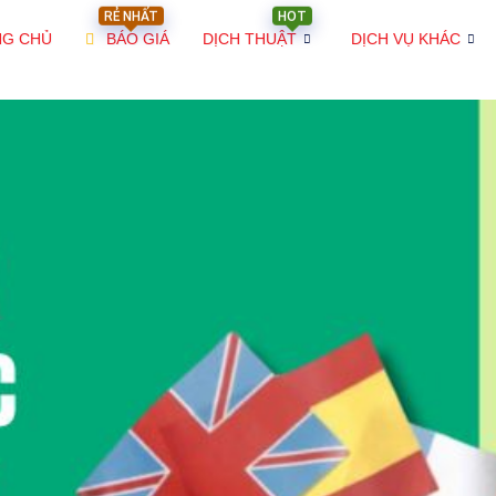
RẺ NHẤT
HOT
NG CHỦ
BÁO GIÁ
DỊCH THUẬT
DỊCH VỤ KHÁC