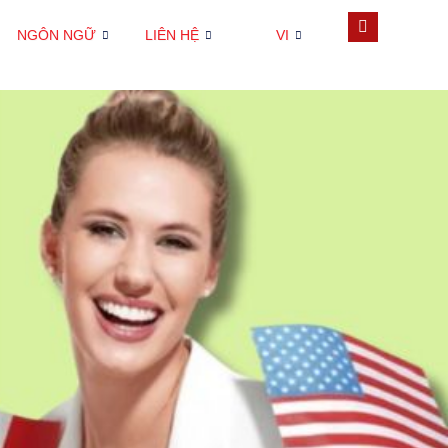
NGÔN NGỮ
LIÊN HỆ
VI