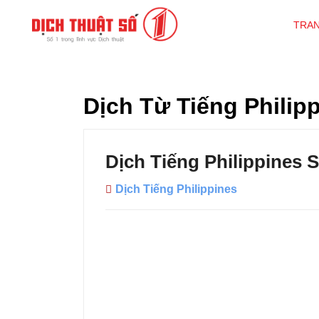
TRA
Dịch Từ Tiếng Philip
Dịch Tiếng Philippines 
Dịch Tiếng Philippines