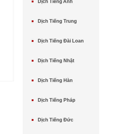
Dịch Tiếng Anh
Dịch Tiếng Trung
Dịch Tiếng Đài Loan
Dịch Tiếng Nhật
Dịch Tiếng Hàn
Dịch Tiếng Pháp
Dịch Tiếng Đức