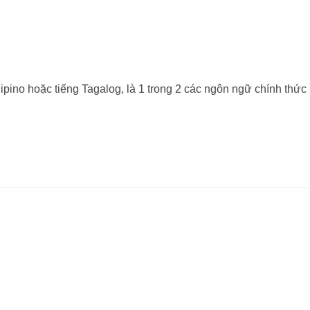
lipino hoặc tiếng Tagalog, là 1 trong 2 các ngôn ngữ chính thức