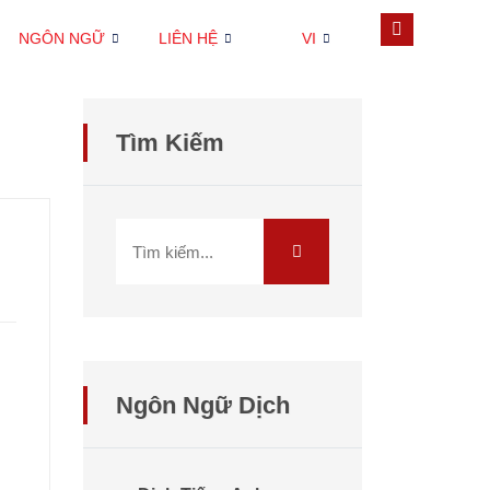
NGÔN NGỮ
LIÊN HỆ
VI
Tìm Kiếm
Ngôn Ngữ Dịch