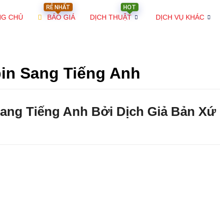
RẺ NHẤT
HOT
NG CHỦ
BÁO GIÁ
DỊCH THUẬT
DỊCH VỤ KHÁC
pin Sang Tiếng Anh
Sang Tiếng Anh Bởi Dịch Giả Bản Xứ