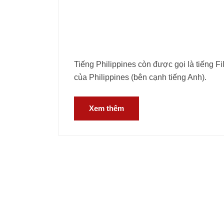
Tiếng Philippines còn được gọi là tiếng Fi
của Philippines (bên cạnh tiếng Anh).
Xem thêm