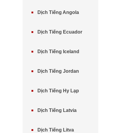
Dịch Tiếng Angola
Dịch Tiếng Ecuador
Dịch Tiếng Iceland
Dịch Tiếng Jordan
Dịch Tiếng Hy Lạp
Dịch Tiếng Latvia
Dịch Tiếng Litva