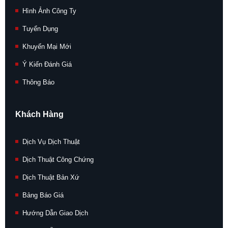
Hình Ảnh Công Ty
Tuyển Dụng
Khuyến Mại Mới
Ý Kiến Đánh Giá
Thông Báo
Khách Hàng
Dịch Vụ Dịch Thuật
Dịch Thuật Công Chứng
Dịch Thuật Bản Xứ
Bảng Báo Giá
Hướng Dẫn Giao Dịch