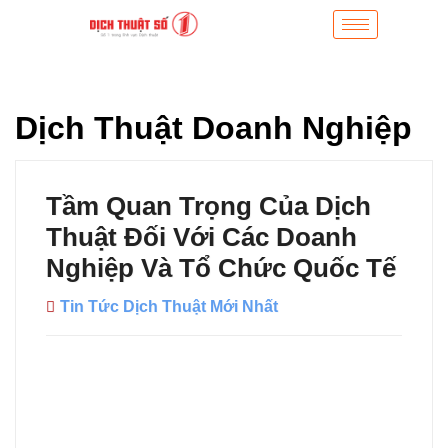
Dịch Thuật Doanh Nghiệp
Tầm Quan Trọng Của Dịch
Thuật Đối Với Các Doanh
Nghiệp Và Tổ Chức Quốc Tế
Tin Tức Dịch Thuật Mới Nhất