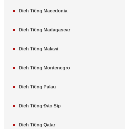
Dịch Tiếng Macedonia
Dịch Tiếng Madagascar
Dịch Tiếng Malawi
Dịch Tiếng Montenegro
Dịch Tiếng Palau
Dịch Tiếng Đảo Síp
Dịch Tiếng Qatar