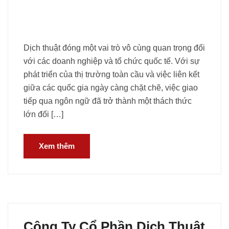
Dịch thuật đóng một vai trò vô cùng quan trọng đối
với các doanh nghiệp và tổ chức quốc tế. Với sự
phát triển của thị trường toàn cầu và việc liên kết
giữa các quốc gia ngày càng chặt chẽ, việc giao
tiếp qua ngôn ngữ đã trở thành một thách thức
lớn đối […]
Xem thêm
Công Ty Cổ Phần Dịch Thuật