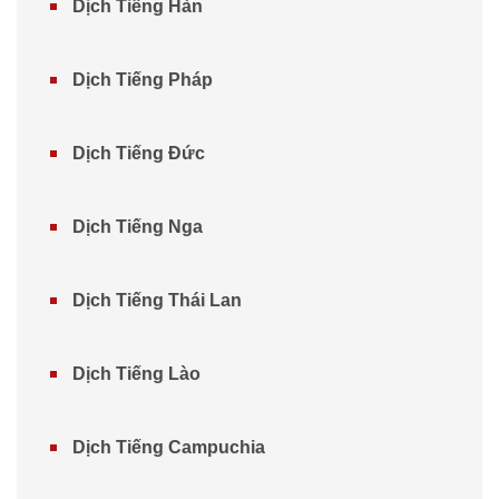
Dịch Tiếng Hàn
Dịch Tiếng Pháp
Dịch Tiếng Đức
Dịch Tiếng Nga
Dịch Tiếng Thái Lan
Dịch Tiếng Lào
Dịch Tiếng Campuchia