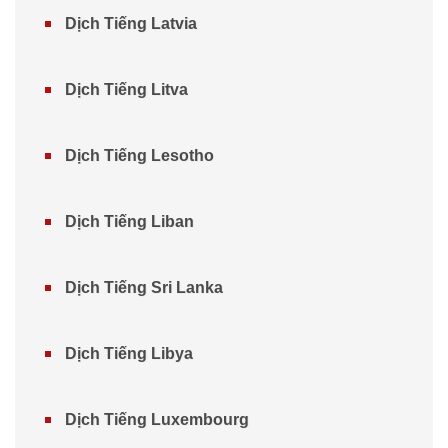
Dịch Tiếng Latvia
Dịch Tiếng Litva
Dịch Tiếng Lesotho
Dịch Tiếng Liban
Dịch Tiếng Sri Lanka
Dịch Tiếng Libya
Dịch Tiếng Luxembourg