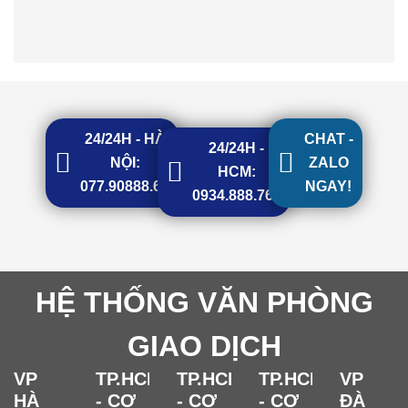
24/24H - HÀ
CHAT -
24/24H -
NỘI:
ZALO
HCM:
077.90888.68
NGAY!
0934.888.768
HỆ THỐNG VĂN PHÒNG
GIAO DỊCH
VP
TP.HCM
TP.HCM
TP.HCM
VP
HÀ
- CƠ
- CƠ
- CƠ
ĐÀ