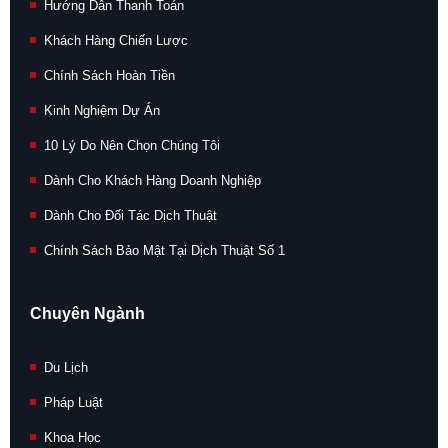
Hướng Dẫn Thanh Toán
Khách Hàng Chiến Lược
Chính Sách Hoàn Tiền
Kinh Nghiệm Dự Án
10 Lý Do Nên Chọn Chúng Tôi
Dành Cho Khách Hàng Doanh Nghiệp
Dành Cho Đối Tác Dịch Thuật
Chính Sách Bảo Mật Tại Dịch Thuật Số 1
Chuyên Ngành
Du Lịch
Pháp Luật
Khoa Học