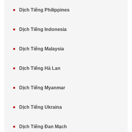
Dịch Tiếng Philippines
Dịch Tiếng Indonesia
Dịch Tiếng Malaysia
Dịch Tiếng Hà Lan
Dịch Tiếng Myanmar
Dịch Tiếng Ukraina
Dịch Tiếng Đan Mạch