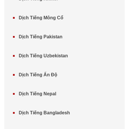
Dịch Tiếng Mông Cổ
Dịch Tiếng Pakistan
Dịch Tiếng Uzbekistan
Dịch Tiếng Ấn Độ
Dịch Tiếng Nepal
Dịch Tiếng Bangladesh