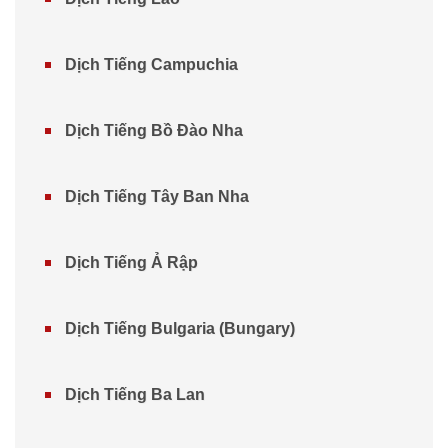
Dịch Tiếng Campuchia
Dịch Tiếng Bồ Đào Nha
Dịch Tiếng Tây Ban Nha
Dịch Tiếng Ả Rập
Dịch Tiếng Bulgaria (Bungary)
Dịch Tiếng Ba Lan