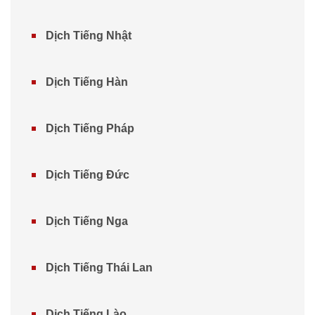
Dịch Tiếng Nhật
Dịch Tiếng Hàn
Dịch Tiếng Pháp
Dịch Tiếng Đức
Dịch Tiếng Nga
Dịch Tiếng Thái Lan
Dịch Tiếng Lào