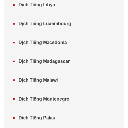
Dịch Tiếng Libya
Dịch Tiếng Luxembourg
Dịch Tiếng Macedonia
Dịch Tiếng Madagascar
Dịch Tiếng Malawi
Dịch Tiếng Montenegro
Dịch Tiếng Palau