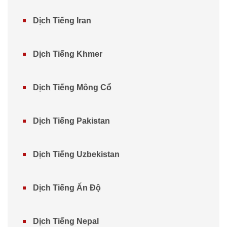
Dịch Tiếng Iran
Dịch Tiếng Khmer
Dịch Tiếng Mông Cổ
Dịch Tiếng Pakistan
Dịch Tiếng Uzbekistan
Dịch Tiếng Ấn Độ
Dịch Tiếng Nepal