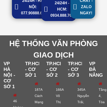
24/24H - HÀ
CHAT -
24/24H -
NỘI:
ZALO
HCM:
077.90888.68
NGAY!
0934.888.768
HỆ THỐNG VĂN PHÒNG
GIAO DỊCH
VP
TP.HCM
TP.HCM
TP.HCM
VP
HÀ
- CƠ
- CƠ
- CƠ
ĐÀ
NỘI -
SỞ 1
SỞ 2
SỞ 3
NẴNG
CƠ
SỞ 1
187A
166A
345A
Tầng
Cách
Võ
Nguyễn
4,
46
Mạng
Thị
Trãi,
Tòa