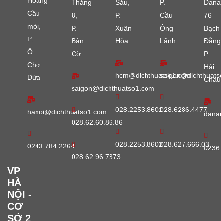
Hoàng
Tháng
Sáu,
P.
Dana
Cầu
8,
P.
Cầu
76
mới,
P.
Xuân
Ông
Bạch
P.
Bàn
Hòa
Lãnh
Đằng
Ô
Cờ
P.
Chợ
Hải
hcm@dichthuatso1.com
saigon@dichthuats
Dừa
Châu
saigon@dichthuatso1.com
028.2253.8601
028.6286.4477
hanoi@dichthuatso1.com
dana
028.62.60.86.86
028.2253.8602
028.627.666.03
0243.784.2264
0236
028.62.96.7373
VP
HÀ
NỘI -
CƠ
SỞ 2