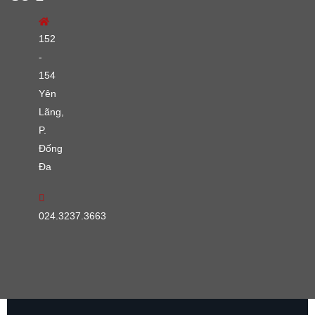
152
-
154
Yên
Lãng,
P.
Đống
Đa
024.3237.3663