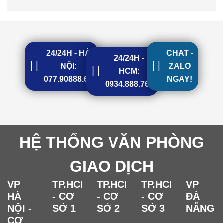
24/24H - HÀ
CHAT -
24/24H -
NỘI:
ZALO
HCM:
077.90888.68
NGAY!
0934.888.768
HỆ THỐNG VĂN PHÒNG
GIAO DỊCH
VP
TP.HCM
TP.HCM
TP.HCM
VP
HÀ
- CƠ
- CƠ
- CƠ
ĐÀ
NỘI -
SỞ 1
SỞ 2
SỞ 3
NẴNG
CƠ