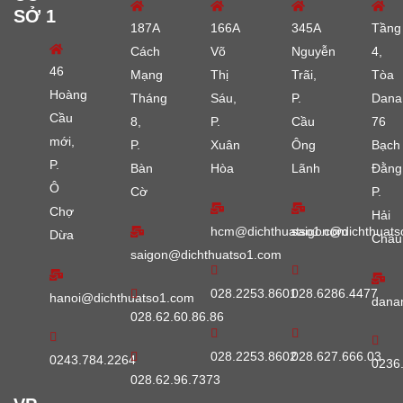
SỞ 1
187A
166A
345A
Tầng
Cách
Võ
Nguyễn
4,
46
Mạng
Thị
Trãi,
Tòa
Hoàng
Tháng
Sáu,
P.
Dana
Cầu
8,
P.
Cầu
76
mới,
P.
Xuân
Ông
Bạch
P.
Bàn
Hòa
Lãnh
Đằng
Ô
Cờ
P.
Chợ
Hải
hcm@dichthuatso1.com
saigon@dichthuats
Dừa
Châu
saigon@dichthuatso1.com
028.2253.8601
028.6286.4477
hanoi@dichthuatso1.com
dana
028.62.60.86.86
028.2253.8602
028.627.666.03
0243.784.2264
0236
028.62.96.7373