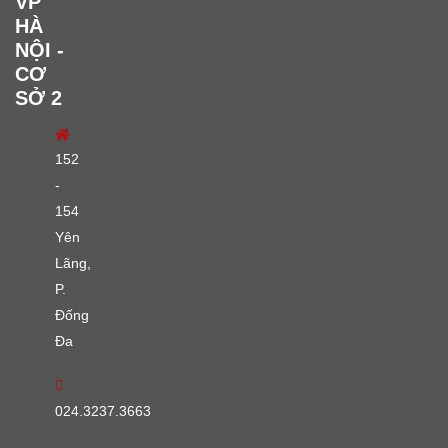
VP
HÀ
NỘI -
CƠ
SỞ 2
152
-
154
Yên
Lãng,
P.
Đống
Đa
024.3237.3663