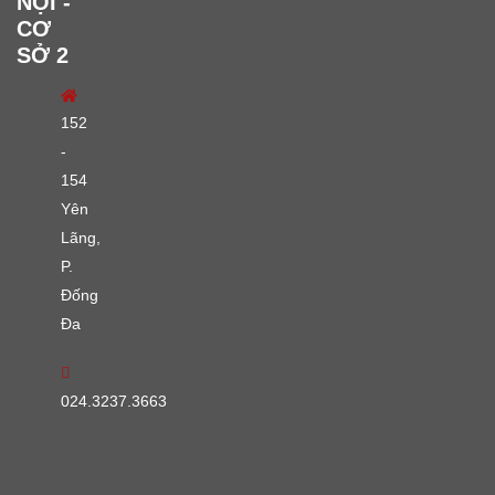
NỘI -
CƠ
SỞ 2
152
-
154
Yên
Lãng,
P.
Đống
Đa
024.3237.3663