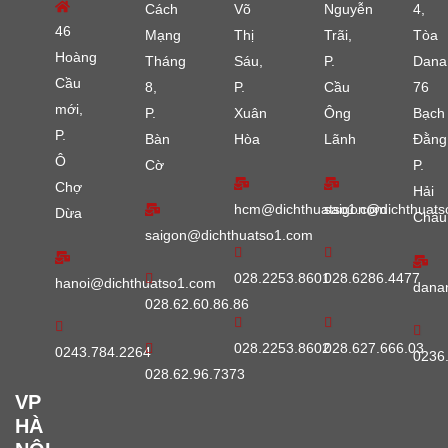
Cách
Võ
Nguyễn
4,
46
Mạng
Thị
Trãi,
Tòa
Hoàng
Tháng
Sáu,
P.
Dana
Cầu
8,
P.
Cầu
76
mới,
P.
Xuân
Ông
Bạch
P.
Bàn
Hòa
Lãnh
Đằng
Ô
Cờ
P.
Chợ
Hải
hcm@dichthuatso1.com
saigon@dichthuats
Dừa
Châu
saigon@dichthuatso1.com
028.2253.8601
028.6286.4477
hanoi@dichthuatso1.com
dana
028.62.60.86.86
028.2253.8602
028.627.666.03
0243.784.2264
0236
028.62.96.7373
VP
HÀ