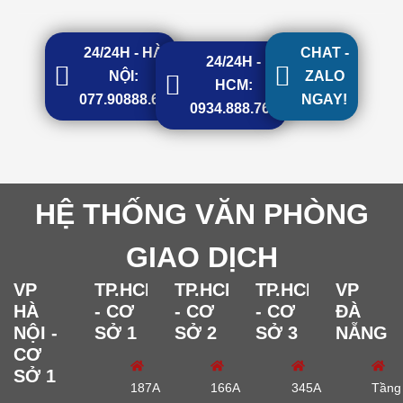
24/24H - HÀ
CHAT -
24/24H -
NỘI:
ZALO
HCM:
077.90888.68
NGAY!
0934.888.768
HỆ THỐNG VĂN PHÒNG
GIAO DỊCH
VP
TP.HCM
TP.HCM
TP.HCM
VP
HÀ
- CƠ
- CƠ
- CƠ
ĐÀ
NỘI -
SỞ 1
SỞ 2
SỞ 3
NẴNG
CƠ
SỞ 1
187A
166A
345A
Tầng