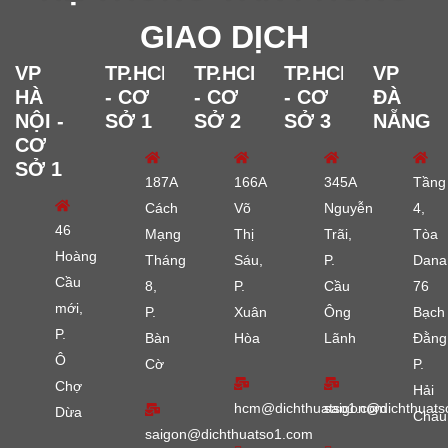
GIAO DỊCH
VP
TP.HCM
TP.HCM
TP.HCM
VP
HÀ
- CƠ
- CƠ
- CƠ
ĐÀ
NỘI -
SỞ 1
SỞ 2
SỞ 3
NẴNG
CƠ
SỞ 1
187A
166A
345A
Tầng
Cách
Võ
Nguyễn
4,
46
Mạng
Thị
Trãi,
Tòa
Hoàng
Tháng
Sáu,
P.
Dana
Cầu
8,
P.
Cầu
76
mới,
P.
Xuân
Ông
Bạch
P.
Bàn
Hòa
Lãnh
Đằng
Ô
Cờ
P.
Chợ
Hải
hcm@dichthuatso1.com
saigon@dichthuats
Dừa
Châu
saigon@dichthuatso1.com