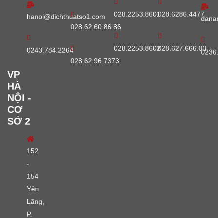
028.2253.8601
028.6286.4477
hanoi@dichthuatso1.com
dana
028.62.60.86.86
028.2253.8602
028.627.666.03
0243.784.2264
0236
028.62.96.7373
VP
HÀ
NỘI -
CƠ
SỞ 2
152
-
154
Yên
Lãng,
P.