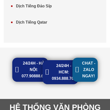
Dịch Tiếng Đảo Síp
Dịch Tiếng Qatar
24/24H - HÀ
CHAT -
24/24H -
NỘI:
ZALO
HCM:
077.90888.68
NGAY!
0934.888.768
HỆ THỐNG VĂN PHÒNG