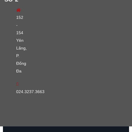
152
-
154
Yên
Lãng,
P.
Đống
Đa
024.3237.3663