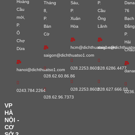
Hoàng
Tháng
Sáu,
P.
Dana
Cầu
8,
P.
Cầu
76
mới,
P.
Xuân
Ông
Bạch
P.
Bàn
Hòa
Lãnh
Đằng
Ô
Cờ
P.
Chợ
Hải
hcm@dichthuatso1.com
saigon@dichthuats
Dừa
Châu
saigon@dichthuatso1.com
028.2253.8601
028.6286.4477
hanoi@dichthuatso1.com
dana
028.62.60.86.86
028.2253.8602
028.627.666.03
0243.784.2264
0236
028.62.96.7373
VP
HÀ
NỘI -
CƠ
SỞ 2