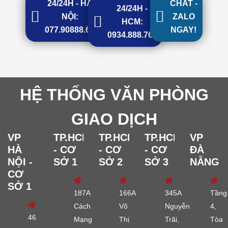
24/24H - HÀ
CHAT -
24/24H -
NỘI:
ZALO
HCM:
077.90888.68
NGAY!
0934.888.768
HỆ THỐNG VĂN PHÒNG
GIAO DỊCH
VP
TP.HCM
TP.HCM
TP.HCM
VP
HÀ
- CƠ
- CƠ
- CƠ
ĐÀ
NỘI -
SỞ 1
SỞ 2
SỞ 3
NẴNG
CƠ
SỞ 1
187A
166A
345A
Tầng
Cách
Võ
Nguyễn
4,
46
Mạng
Thị
Trãi,
Tòa