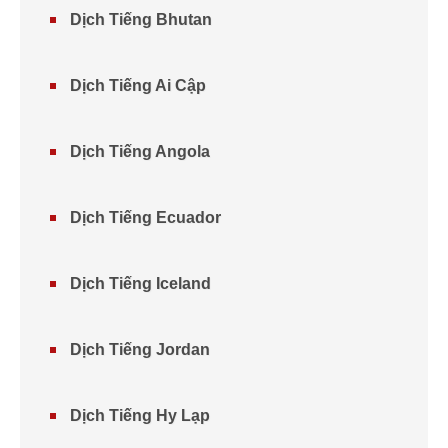
Dịch Tiếng Bhutan
Dịch Tiếng Ai Cập
Dịch Tiếng Angola
Dịch Tiếng Ecuador
Dịch Tiếng Iceland
Dịch Tiếng Jordan
Dịch Tiếng Hy Lạp