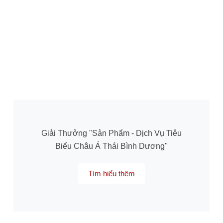
Giải Thưởng "Sản Phẩm - Dịch Vụ Tiêu
Biểu Châu Á Thái Bình Dương"
Tìm hiểu thêm