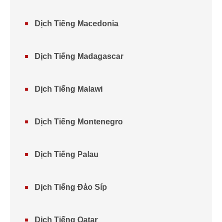
Dịch Tiếng Macedonia
Dịch Tiếng Madagascar
Dịch Tiếng Malawi
Dịch Tiếng Montenegro
Dịch Tiếng Palau
Dịch Tiếng Đảo Síp
Dịch Tiếng Qatar