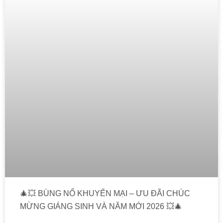
🎄💥 BÙNG NỔ KHUYẾN MẠI – ƯU ĐÃI CHÚC
MỪNG GIÁNG SINH VÀ NĂM MỚI 2026 💥🎄