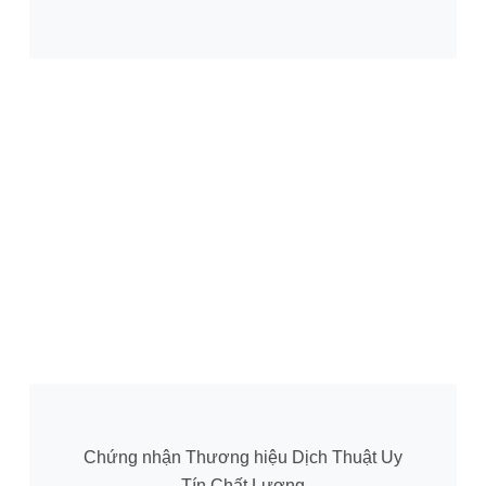
Chứng nhận Thương hiệu Dịch Thuật Uy
Tín Chất Lượng