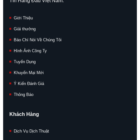
Tín Hàng Đầu Việt Nam.
Giới Thiệu
Giải thưởng
Báo Chí Nói Về Chúng Tôi
Hình Ảnh Công Ty
Tuyển Dụng
Khuyến Mại Mới
Ý Kiến Đánh Giá
Thông Báo
Khách Hàng
Dịch Vụ Dịch Thuật