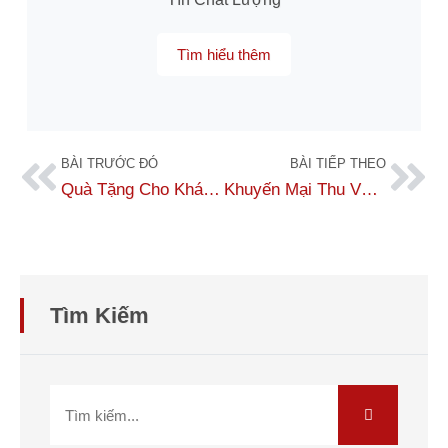
Tìm hiểu thêm
BÀI TRƯỚC ĐÓ
BÀI TIẾP THEO
Quà Tặng Cho Khách Hàng Nữ, Nhân Ngày 08/03
Khuyến Mại Thu Vàng, Giảm Giá Ngay 10%
Tìm Kiếm