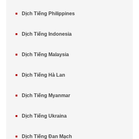
Dịch Tiếng Philippines
Dịch Tiếng Indonesia
Dịch Tiếng Malaysia
Dịch Tiếng Hà Lan
Dịch Tiếng Myanmar
Dịch Tiếng Ukraina
Dịch Tiếng Đan Mạch