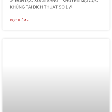
🎉 ĐÓN LỘC XUÂN SANG – KHUYẾN MẠI CỰC
KHỦNG TẠI DỊCH THUẬT SỐ 1 🎉
ĐỌC THÊM »