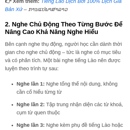
👉 Xem thêm:
Tiếng Lào Dịch Bởi 100% Dịch Giả
Bản Xứ
– ການ​ແປ​ພາ​ສາ​ລາວ
2. Nghe Chủ Động Theo Từng Bước Để
Nâng Cao Khả Năng Nghe Hiểu
Bên cạnh nghe thụ động, người học cần dành thời
gian cho nghe chủ động – tức là nghe có mục tiêu
và có phân tích. Một bài nghe tiếng Lào nên được
luyện theo trình tự sau:
Nghe lần 1:
Nghe tổng thể nội dung, không
cần cố hiểu từng từ
Nghe lần 2:
Tập trung nhận diện các từ khoá,
cụm từ quen thuộc
Nghe lần 3:
Nghe kèm phụ đề tiếng Lào hoặc