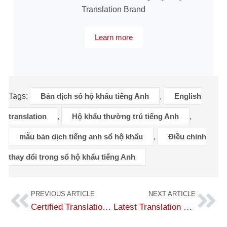
Translation Brand
Learn more
Tags:
Bản dịch sổ hộ khẩu tiếng Anh
,
English
translation
,
Hộ khẩu thường trú tiếng Anh
,
mẫu bản dịch tiếng anh sổ hộ khẩu
,
Điều chỉnh
thay đổi trong sổ hộ khẩu tiếng Anh
PREVIOUS ARTICLE
NEXT ARTICLE
Certified Translation of Driver's Licenses – Fast, Latest Price List
Latest Translation Sample of Criminal Record Form No. 1, 2 into English