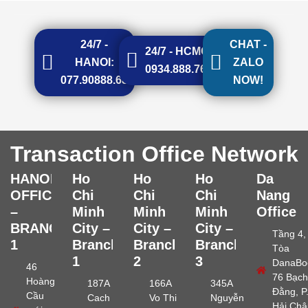
24/7 -
CHAT -
24/7 - HCMC:
HANOI:
ZALO
0934.888.768
077.90888.68
NOW!
Transaction Office Network
HANOI
Ho
Ho
Ho
Da
OFFICE
Chi
Chi
Chi
Nang
–
Minh
Minh
Minh
Office
BRANCH
City –
City –
City –
Tầng 4,
1
Branch
Branch
Branch
Tòa
1
2
3
DanaBo
46
76 Bạch
Hoàng
187A
166A
345A
Đằng, P
Cầu
Cach
Vo Thi
Nguyễn
Hải Châ