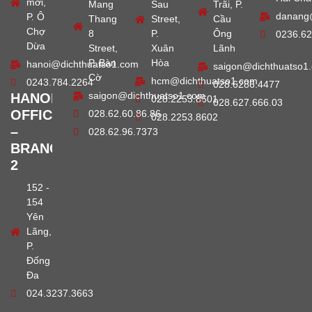
mới,
Mang
Sau
Trãi, P.
danang
P. Ô
Thang
Street,
Cầu
Chợ
8
P.
Ông
0236.62
Dừa
Street,
Xuân
Lãnh
P. Bàn
Hòa
hanoi@dichthuatso1.com
saigon@dichthuatso1
Cờ
hcm@dichthuatso1.com
0243.784.2264
028.6286.4477
saigon@dichthuatso1.com
HANOI
028.2253.8601
028.627.666.03
OFFICE
028.62.60.86.86
028.2253.8602
–
028.62.96.7373
BRANCH
2
152 -
154
Yên
Lãng,
P.
Đống
Đa
024.3237.3663