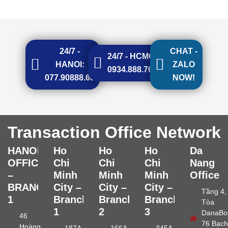
24/7 -
CHAT -
24/7 - HCMC:
HANOI:
ZALO
0934.888.768
077.90888.68
NOW!
Transaction Office Network
HANOI
Ho
Ho
Ho
Da
OFFICE
Chi
Chi
Chi
Nang
–
Minh
Minh
Minh
Office
BRANCH
City –
City –
City –
Tầng 4,
1
Branch
Branch
Branch
Tòa
1
2
3
DanaBo
46
76 Bạch
Hoàng