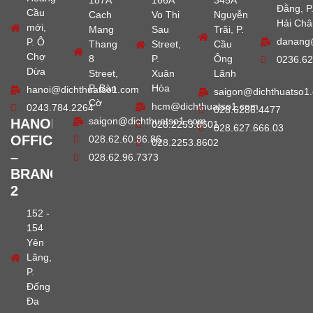
187A
166A
345A
Đằng, P
Cầu
Cach
Vo Thi
Nguyễn
Hải Châ
mới,
Mang
Sau
Trãi, P.
danang
P. Ô
Thang
Street,
Cầu
Chợ
8
P.
Ông
0236.62
Dừa
Street,
Xuân
Lãnh
P. Bàn
Hòa
hanoi@dichthuatso1.com
saigon@dichthuatso1
Cờ
hcm@dichthuatso1.com
0243.784.2264
028.6286.4477
saigon@dichthuatso1.com
HANOI
028.2253.8601
028.627.666.03
OFFICE
028.62.60.86.86
028.2253.8602
–
028.62.96.7373
BRANCH
2
152 -
154
Yên
Lãng,
P.
Đống
Đa