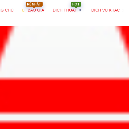
RẺ NHẤT
HOT
NG CHỦ
BÁO GIÁ
DỊCH THUẬT
DỊCH VỤ KHÁC