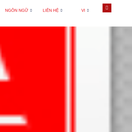
NGÔN NGỮ
LIÊN HỆ
VI