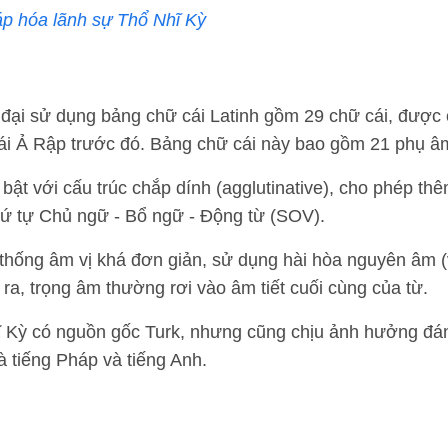
áp hóa lãnh sự Thổ Nhĩ Kỳ
đại sử dụng bảng chữ cái Latinh gồm 29 chữ cái, được 
cái Ả Rập trước đó. Bảng chữ cái này bao gồm 21 phụ â
bật với cấu trúc chắp dính (agglutinative), cho phép thê
hứ tự Chủ ngữ - Bổ ngữ - Động từ (SOV).
hống âm vị khá đơn giản, sử dụng hài hòa nguyên âm (v
ra, trọng âm thường rơi vào âm tiết cuối cùng của từ.
 Kỳ có nguồn gốc Turk, nhưng cũng chịu ảnh hưởng đáng
à tiếng Pháp và tiếng Anh.