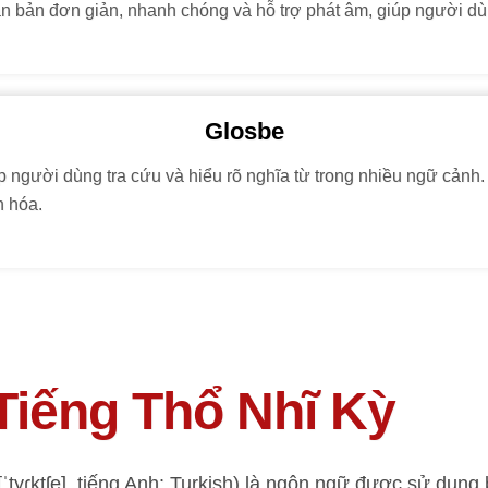
n bản đơn giản, nhanh chóng và hỗ trợ phát âm, giúp người d
Glosbe
 người dùng tra cứu và hiểu rõ nghĩa từ trong nhiều ngữ cảnh.
n hóa.
Tiếng Thổ Nhĩ Kỳ
ˈt̪yɾktʃe], tiếng Anh: Turkish) là ngôn ngữ được sử dụng