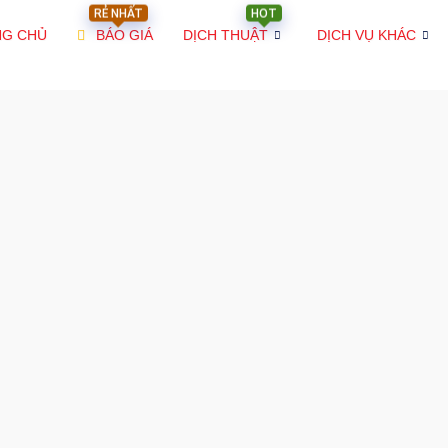
RẺ NHẤT
HOT
NG CHỦ
BÁO GIÁ
DỊCH THUẬT
DỊCH VỤ KHÁC