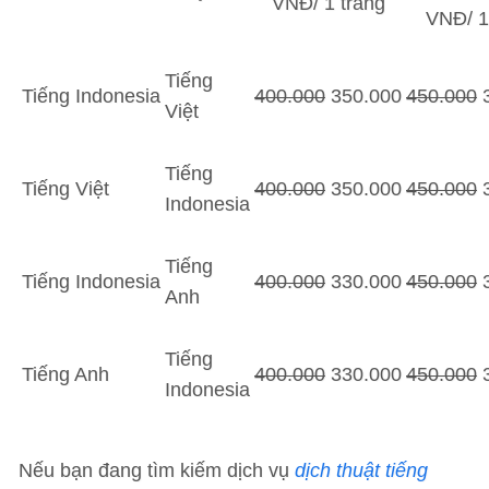
VNĐ/ 1 trang
VNĐ/ 1
Tiếng
Tiếng Indonesia
400.000
350.000
450.000
3
Việt
Tiếng
Tiếng Việt
400.000
350.000
450.000
3
Indonesia
Tiếng
Tiếng Indonesia
400.000
330.000
450.000
3
Anh
Tiếng
Tiếng Anh
400.000
330.000
450.000
3
Indonesia
Nếu bạn đang tìm kiếm dịch vụ
dịch thuật tiếng