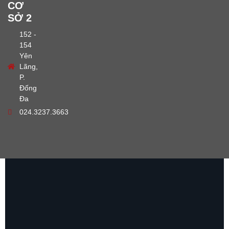
CƠ
SỞ 2
152 -
154
Yên
Lãng,
P.
Đống
Đa
024.3237.3663