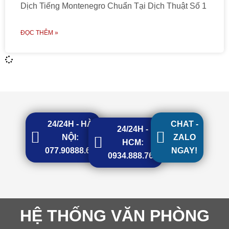
Dịch Tiếng Montenegro Chuẩn Tại Dịch Thuật Số 1
ĐỌC THÊM »
24/24H - HÀ
CHAT -
24/24H -
NỘI:
ZALO
HCM:
077.90888.68
NGAY!
0934.888.768
HỆ THỐNG VĂN PHÒNG