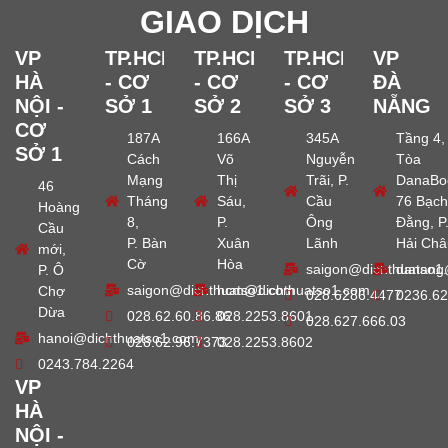
GIAO DỊCH
VP
TP.HCM
TP.HCM
TP.HCM
VP
HÀ
- CƠ
- CƠ
- CƠ
ĐÀ
NỘI -
SỞ 1
SỞ 2
SỞ 3
NẴNG
CƠ
187A
166A
345A
Tầng 4,
SỞ 1
Cách
Võ
Nguyễn
Tòa
Mạng
Thị
Trãi, P.
DanaBo
46
Tháng
Sáu,
Cầu
76 Bạch
Hoàng
8,
P.
Ông
Đằng, P
Cầu
P. Bàn
Xuân
Lãnh
Hải Châ
mới,
Cờ
Hòa
saigon@dichthuatso1
danang
P. Ô
saigon@dichthuatso1.com
hcm@dichthuatso1.com
Chợ
028.6286.4477
0236.62
Dừa
028.62.60.86.86
028.2253.8601
028.627.666.03
hanoi@dichthuatso1.com
028.62.96.7373
028.2253.8602
0243.784.2264
VP
HÀ
NỘI -