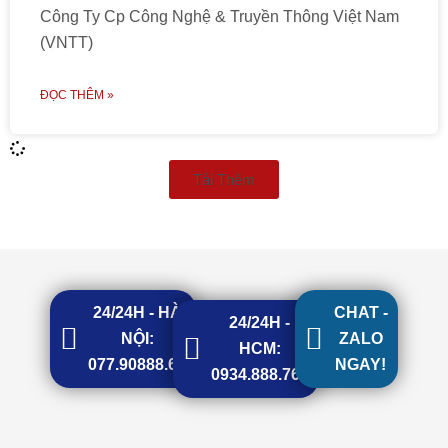
Công Ty Cp Công Nghệ & Truyền Thông Việt Nam
(VNTT)
ĐỌC THÊM »
Tải Thêm
24/24H - HÀ
CHAT -
24/24H -
NỘI:
ZALO
HCM:
077.90888.68
NGAY!
0934.888.768