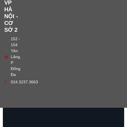
VP
HÀ
NỘI -
CƠ
SỞ 2
152 -
154
Yên
Lãng,
P.
Đống
Đa
024.3237.3663