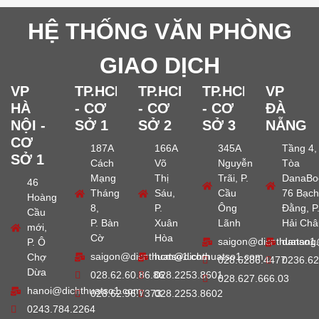
HỆ THỐNG VĂN PHÒNG
GIAO DỊCH
VP
TP.HCM
TP.HCM
TP.HCM
VP
HÀ
- CƠ
- CƠ
- CƠ
ĐÀ
NỘI -
SỞ 1
SỞ 2
SỞ 3
NẴNG
CƠ
187A
166A
345A
Tầng 4,
SỞ 1
Cách
Võ
Nguyễn
Tòa
Mạng
Thị
Trãi, P.
DanaBo
46
Tháng
Sáu,
Cầu
76 Bạch
Hoàng
8,
P.
Ông
Đằng, P
Cầu
P. Bàn
Xuân
Lãnh
Hải Châ
mới,
Cờ
Hòa
saigon@dichthuatso1
danang
P. Ô
saigon@dichthuatso1.com
hcm@dichthuatso1.com
Chợ
028.6286.4477
0236.62
Dừa
028.62.60.86.86
028.2253.8601
028.627.666.03
hanoi@dichthuatso1.com
028.62.96.7373
028.2253.8602
0243.784.2264