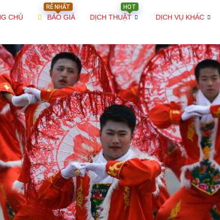
RẺ NHẤT
HOT
NG CHỦ
BÁO GIÁ
DỊCH THUẬT
DỊCH VỤ KHÁC