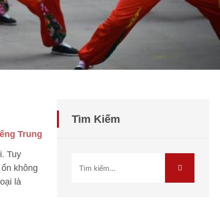
Tìm Kiếm
iếng Trung
i. Tuy
 ổn không
oại là