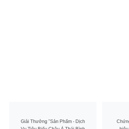
Giải Thưởng "Sản Phẩm - Dịch
Chứn
Vụ Tiêu Biểu Châu Á Thái Bình
hiệu