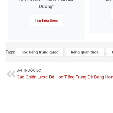
Dương"
Tìm hiểu thêm
Tags:
hoc tieng trung quoc
,
tiếng quan thoại
,
BÀI TRƯỚC ĐÓ
Các Chiến Lược Để Học Tiếng Trung Dễ Dàng Hơ