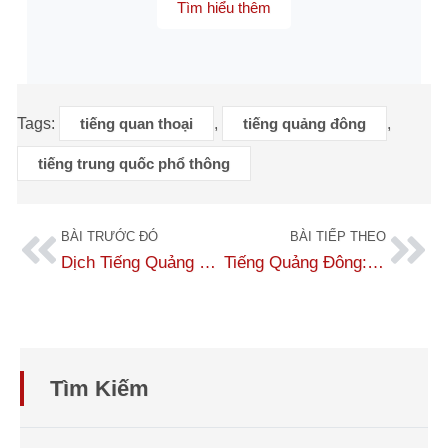
Tìm hiểu thêm
Tags:
tiếng quan thoại
,
tiếng quảng đông
,
tiếng trung quốc phổ thông
BÀI TRƯỚC ĐÓ
BÀI TIẾP THEO
Dịch Tiếng Quảng Đông – Uy Tín Chất Lượng Cao Nhất Tại Việt Nam
Tiếng Quảng Đông: Nguồn Gốc, Lịch Sử Và Vai Trò Trong Xã Hội Hiện Nay
Tìm Kiếm