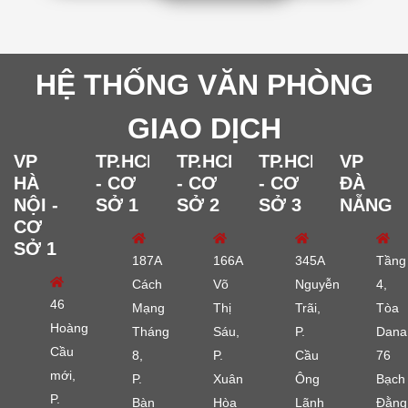
HỆ THỐNG VĂN PHÒNG
GIAO DỊCH
VP
TP.HCM
TP.HCM
TP.HCM
VP
HÀ
- CƠ
- CƠ
- CƠ
ĐÀ
NỘI -
SỞ 1
SỞ 2
SỞ 3
NẴNG
CƠ
SỞ 1
187A
166A
345A
Tầng
Cách
Võ
Nguyễn
4,
46
Mạng
Thị
Trãi,
Tòa
Hoàng
Tháng
Sáu,
P.
Dana
Cầu
8,
P.
Cầu
76
mới,
P.
Xuân
Ông
Bạch
P.
Bàn
Hòa
Lãnh
Đằng