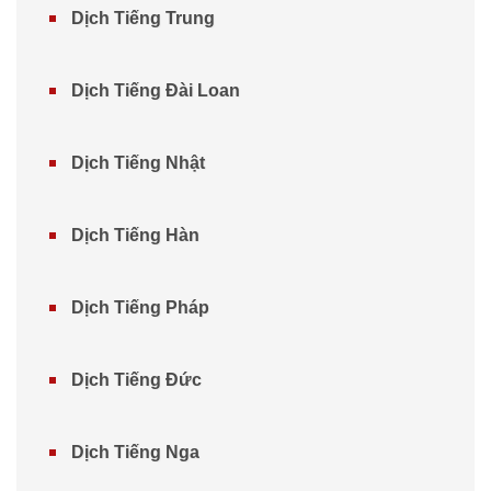
Dịch Tiếng Trung
Dịch Tiếng Đài Loan
Dịch Tiếng Nhật
Dịch Tiếng Hàn
Dịch Tiếng Pháp
Dịch Tiếng Đức
Dịch Tiếng Nga