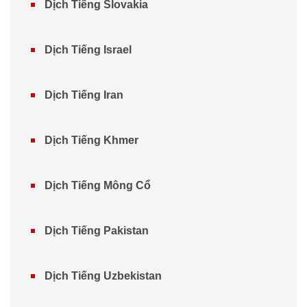
Dịch Tiếng Slovakia
Dịch Tiếng Israel
Dịch Tiếng Iran
Dịch Tiếng Khmer
Dịch Tiếng Mông Cổ
Dịch Tiếng Pakistan
Dịch Tiếng Uzbekistan