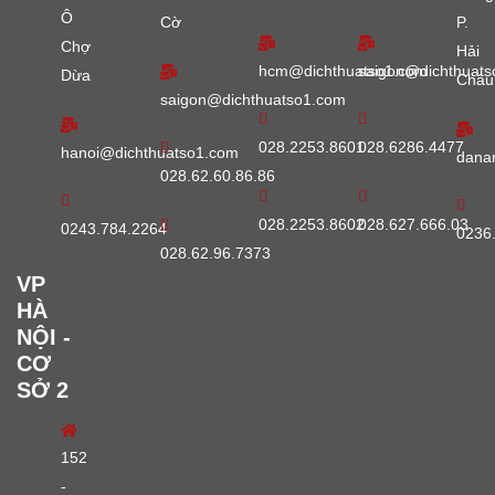
Ô
Cờ
P.
Chợ
Hải
hcm@dichthuatso1.com
saigon@dichthuats
Dừa
Châu
saigon@dichthuatso1.com
028.2253.8601
028.6286.4477
hanoi@dichthuatso1.com
dana
028.62.60.86.86
028.2253.8602
028.627.666.03
0243.784.2264
0236
028.62.96.7373
VP
HÀ
NỘI -
CƠ
SỞ 2
152
-