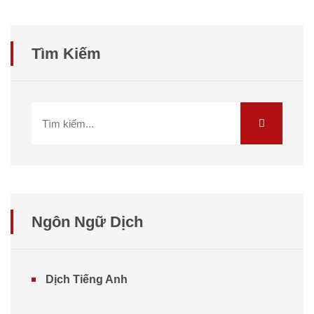
Tìm Kiếm
Ngôn Ngữ Dịch
Dịch Tiếng Anh