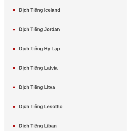
Dịch Tiếng Iceland
Dịch Tiếng Jordan
Dịch Tiếng Hy Lạp
Dịch Tiếng Latvia
Dịch Tiếng Litva
Dịch Tiếng Lesotho
Dịch Tiếng Liban