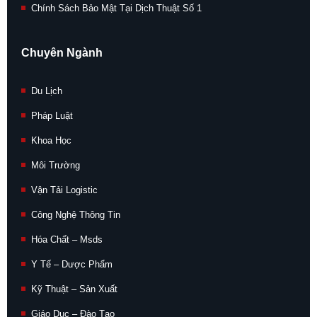
Chính Sách Bảo Mật Tại Dịch Thuật Số 1
Chuyên Ngành
Du Lịch
Pháp Luật
Khoa Học
Môi Trường
Vận Tải Logistic
Công Nghệ Thông Tin
Hóa Chất – Msds
Y Tế – Dược Phẩm
Kỹ Thuật – Sản Xuất
Giáo Dục – Đào Tạo