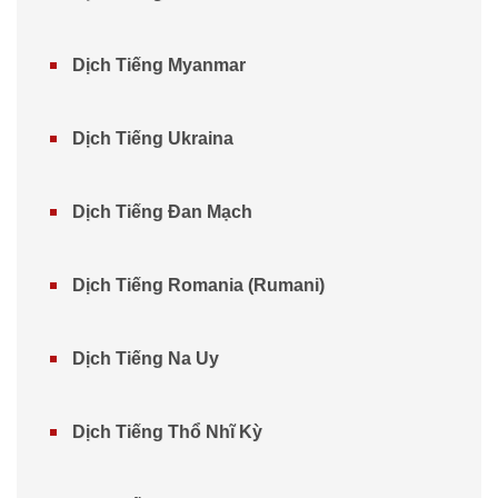
Dịch Tiếng Myanmar
Dịch Tiếng Ukraina
Dịch Tiếng Đan Mạch
Dịch Tiếng Romania (Rumani)
Dịch Tiếng Na Uy
Dịch Tiếng Thổ Nhĩ Kỳ