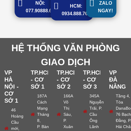
NỘI:
ZALO
HCM:
077.90888.68
NGAY!
0934.888.768
HỆ THỐNG VĂN PHÒNG
GIAO DỊCH
VP
TP.HCM
TP.HCM
TP.HCM
VP
HÀ
- CƠ
- CƠ
- CƠ
ĐÀ
NỘI -
SỞ 1
SỞ 2
SỞ 3
NẴNG
CƠ
187A
166A
345A
Tầng 4,
SỞ 1
Cách
Võ
Nguyễn
Tòa
Mạng
Thị
Trãi, P.
DanaBo
46
Tháng
Sáu,
Cầu
76 Bạch
Hoàng
8,
P.
Ông
Đằng, P
Cầu
P. Bàn
Xuân
Lãnh
Hải Châ
mới,