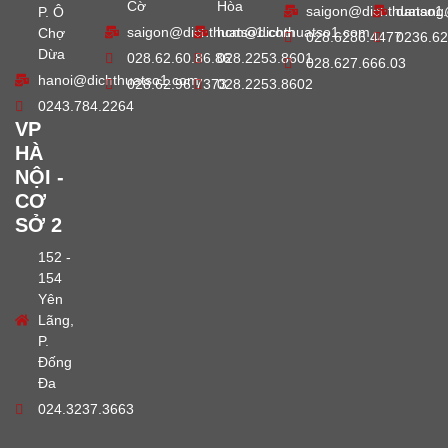
Cờ
Hòa
saigon@dichthuatso1
danang
P. Ô
saigon@dichthuatso1.com
hcm@dichthuatso1.com
Chợ
028.6286.4477
0236.62
Dừa
028.62.60.86.86
028.2253.8601
028.627.666.03
hanoi@dichthuatso1.com
028.62.96.7373
028.2253.8602
0243.784.2264
VP
HÀ
NỘI -
CƠ
SỞ 2
152 -
154
Yên
Lãng,
P.
Đống
Đa
024.3237.3663