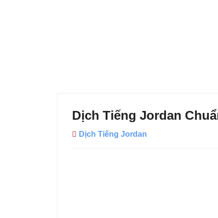
Dịch Tiếng Jordan Chu
Dịch Tiếng Jordan