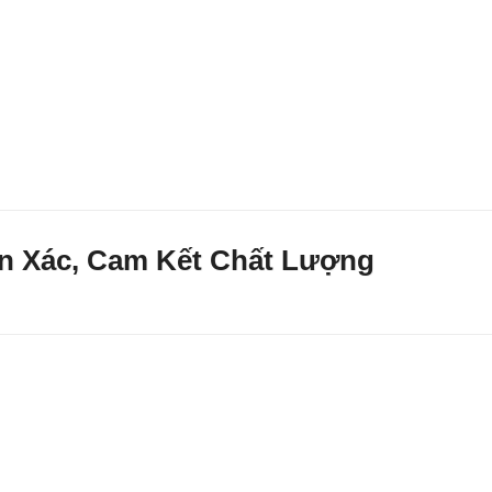
ẩn Xác, Cam Kết Chất Lượng