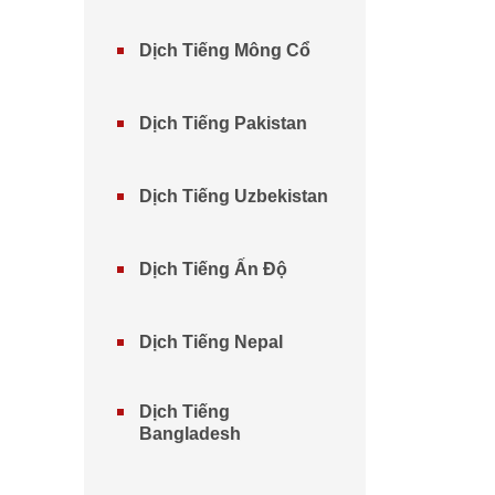
Dịch Tiếng Mông Cổ
Dịch Tiếng Pakistan
Dịch Tiếng Uzbekistan
Dịch Tiếng Ấn Độ
Dịch Tiếng Nepal
Dịch Tiếng
Bangladesh