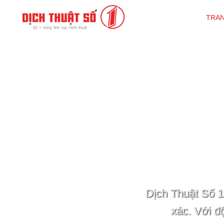
TRA
Dịch Thuật Số 1
xác. Với đ