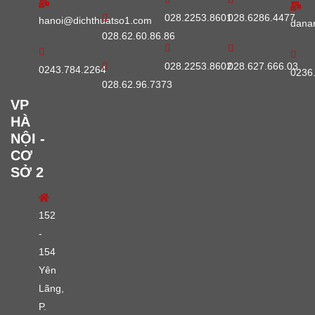
028.2253.8601
028.6286.4477
hanoi@dichthuatso1.com
dana
028.62.60.86.86
028.2253.8602
028.627.666.03
0243.784.2264
0236
028.62.96.7373
VP
HÀ
NỘI -
CƠ
SỞ 2
152
-
154
Yên
Lãng,
P.