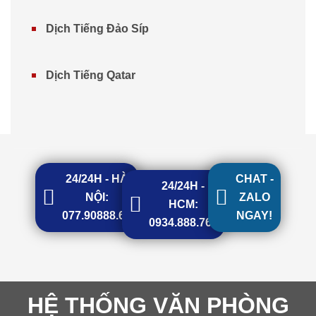
Dịch Tiếng Đảo Síp
Dịch Tiếng Qatar
24/24H - HÀ
CHAT -
24/24H -
NỘI:
ZALO
HCM:
077.90888.68
NGAY!
0934.888.768
HỆ THỐNG VĂN PHÒNG