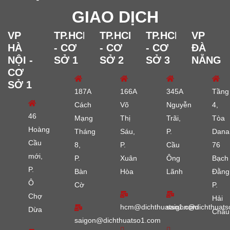
GIAO DỊCH
VP
TP.HCM
TP.HCM
TP.HCM
VP
HÀ
- CƠ
- CƠ
- CƠ
ĐÀ
NỘI -
SỞ 1
SỞ 2
SỞ 3
NẴNG
CƠ
SỞ 1
187A
166A
345A
Tầng
Cách
Võ
Nguyễn
4,
46
Mạng
Thị
Trãi,
Tòa
Hoàng
Tháng
Sáu,
P.
Dana
Cầu
8,
P.
Cầu
76
mới,
P.
Xuân
Ông
Bạch
P.
Bàn
Hòa
Lãnh
Đằng
Ô
Cờ
P.
Chợ
Hải
hcm@dichthuatso1.com
saigon@dichthuats
Dừa
Châu
saigon@dichthuatso1.com