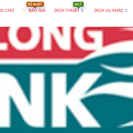
RẺ NHẤT
HOT
NG CHỦ
BÁO GIÁ
DỊCH THUẬT
DỊCH VỤ KHÁC