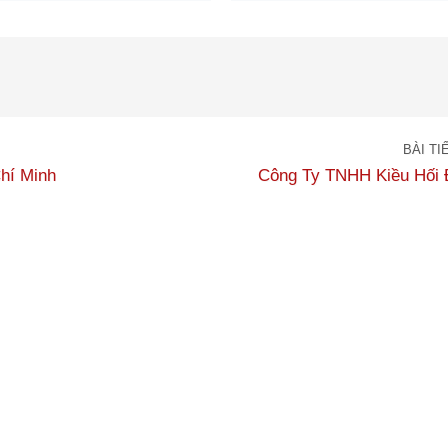
BÀI TI
hí Minh
Công Ty TNHH Kiều Hối 