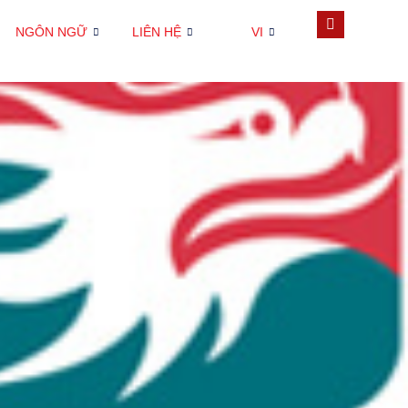
NGÔN NGỮ
LIÊN HỆ
VI