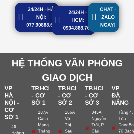
24/24H - HÀ
CHAT -
24/24H -
NỘI:
ZALO
HCM:
077.90888.68
NGAY!
0934.888.768
HỆ THỐNG VĂN PHÒNG
GIAO DỊCH
VP
TP.HCM
TP.HCM
TP.HCM
VP
HÀ
- CƠ
- CƠ
- CƠ
ĐÀ
NỘI -
SỞ 1
SỞ 2
SỞ 3
NẴNG
CƠ
187A
166A
345A
Tầng 4,
SỞ 1
Cách
Võ
Nguyễn
Tòa
Mạng
Thị
Trãi, P.
DanaBo
46
Tháng
Sáu,
Cầu
76 Bạch
Hoàng