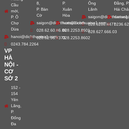
8,
P.
Ông
Đằng, P
Cầu
P. Bàn
Xuân
Lãnh
Hải Châ
mới,
Cờ
Hòa
saigon@dichthuatso1
danang
P. Ô
saigon@dichthuatso1.com
hcm@dichthuatso1.com
Chợ
028.6286.4477
0236.62
Dừa
028.62.60.86.86
028.2253.8601
028.627.666.03
hanoi@dichthuatso1.com
028.62.96.7373
028.2253.8602
0243.784.2264
VP
HÀ
NỘI -
CƠ
SỞ 2
152 -
154
Yên
Lãng,
P.
Đống
Đa