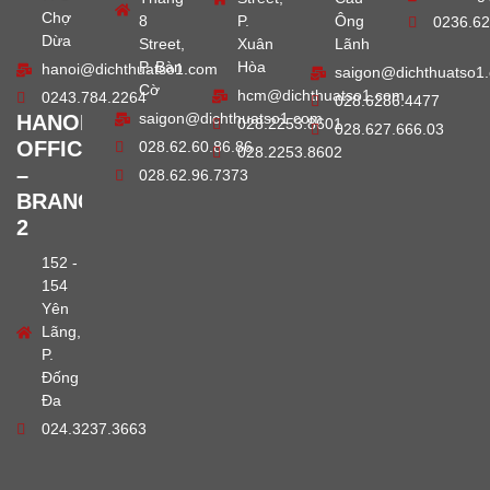
Chợ
8
P.
Ông
0236.62
Dừa
Street,
Xuân
Lãnh
P. Bàn
Hòa
hanoi@dichthuatso1.com
saigon@dichthuatso1
Cờ
hcm@dichthuatso1.com
0243.784.2264
028.6286.4477
saigon@dichthuatso1.com
HANOI
028.2253.8601
028.627.666.03
OFFICE
028.62.60.86.86
028.2253.8602
–
028.62.96.7373
BRANCH
2
152 -
154
Yên
Lãng,
P.
Đống
Đa
024.3237.3663