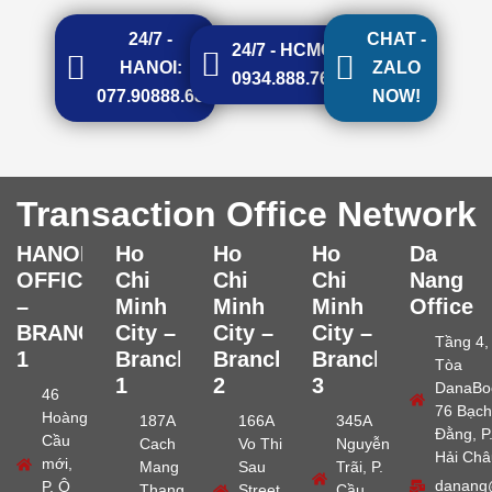
24/7 -
CHAT -
24/7 - HCMC:
HANOI:
ZALO
0934.888.768
077.90888.68
NOW!
Transaction Office Network
HANOI
Ho
Ho
Ho
Da
OFFICE
Chi
Chi
Chi
Nang
–
Minh
Minh
Minh
Office
BRANCH
City –
City –
City –
Tầng 4,
1
Branch
Branch
Branch
Tòa
1
2
3
DanaBo
46
76 Bạch
Hoàng
187A
166A
345A
Đằng, P
Cầu
Cach
Vo Thi
Nguyễn
Hải Châ
mới,
Mang
Sau
Trãi, P.
danang
P. Ô
Thang
Street,
Cầu