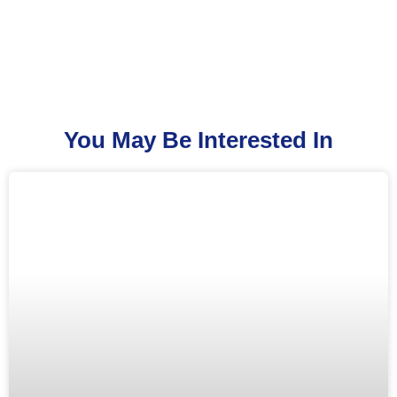
You May Be Interested In