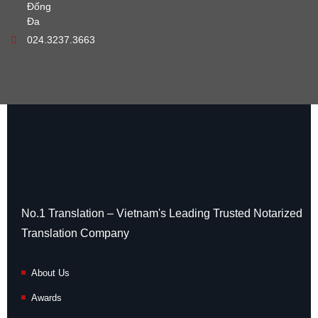
Đống
Đa
024.3237.3663
No.1 Translation – Vietnam's Leading Trusted Notarized
Translation Company
About Us
Awards