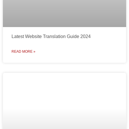
Latest Website Translation Guide 2024
READ MORE »