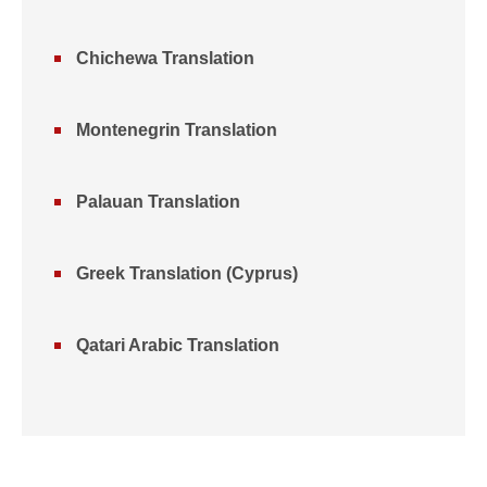
Chichewa Translation
Montenegrin Translation
Palauan Translation
Greek Translation (Cyprus)
Qatari Arabic Translation