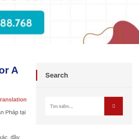
or A
Search
ranslation
n Pháp tại
xác, đầy