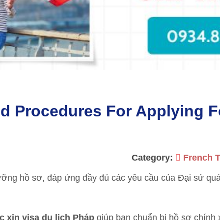
d Procedures For Applying F
Category:
French T
lưỡng hồ sơ, đáp ứng đầy đủ các yêu cầu của Đại sứ quá
c xin visa du lịch Pháp
giúp bạn chuẩn bị hồ sơ chính 