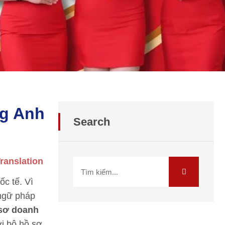
ng Anh
Search
ranslation
ốc tế. Vì
 ngữ pháp
 sơ doanh
ới bộ hồ sơ