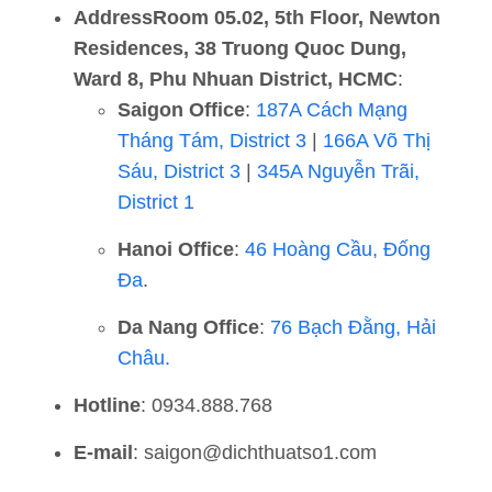
AddressRoom 05.02, 5th Floor, Newton
Residences, 38 Truong Quoc Dung,
Ward 8, Phu Nhuan District, HCMC
:
Saigon Office
:
187A Cách Mạng
Tháng Tám, District 3
|
166A Võ Thị
Sáu, District 3
|
345A Nguyễn Trãi,
District 1
Hanoi Office
:
46 Hoàng Cầu, Đống
Đa
.
Da Nang Office
:
76 Bạch Đằng, Hải
Châu.
Hotline
: 0934.888.768
E-mail
: saigon@dichthuatso1.com