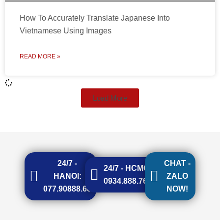
How To Accurately Translate Japanese Into
Vietnamese Using Images
READ MORE »
Load More
24/7 -
CHAT -
24/7 - HCMC:
HANOI:
ZALO
0934.888.768
077.90888.68
NOW!