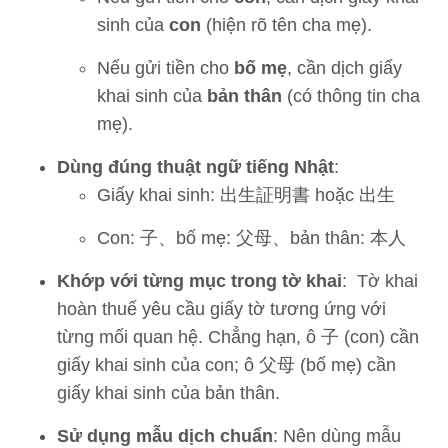
sinh của
con
(hiện rõ tên cha mẹ).
Nếu gửi tiền cho
bố mẹ
, cần dịch giấy
khai sinh của
bản thân
(có thông tin cha
mẹ).
Dùng đúng thuật ngữ tiếng Nhật
:
Giấy khai sinh: 出生証明書 hoặc 出生
Con: 子、bố mẹ: 父母、bản thân: 本人
Khớp với từng mục trong tờ khai
: Tờ khai
hoàn thuế yêu cầu giấy tờ tương ứng với
từng mối quan hệ. Chẳng hạn, ô 子 (con) cần
giấy khai sinh của con; ô 父母 (bố mẹ) cần
giấy khai sinh của bản thân.
Sử dụng mẫu dịch chuẩn
: Nên dùng mẫu