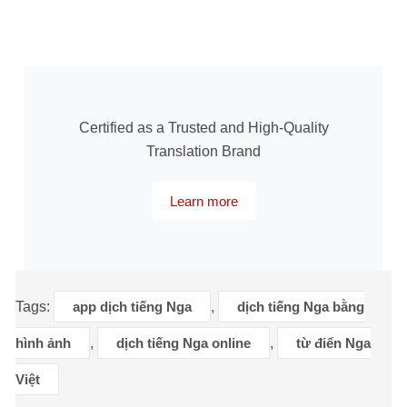
Certified as a Trusted and High-Quality
Translation Brand
Learn more
Tags:
app dịch tiếng Nga
,
dịch tiếng Nga bằng
hình ảnh
,
dịch tiếng Nga online
,
từ điển Nga
Việt