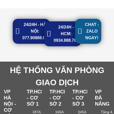
24/24H - HÀ
CHAT -
24/24H -
NỘI:
ZALO
HCM:
077.90888.68
NGAY!
0934.888.768
HỆ THỐNG VĂN PHÒNG
GIAO DỊCH
VP
TP.HCM
TP.HCM
TP.HCM
VP
HÀ
- CƠ
- CƠ
- CƠ
ĐÀ
NỘI -
SỞ 1
SỞ 2
SỞ 3
NẴNG
CƠ
187A
166A
345A
Tầng 4,