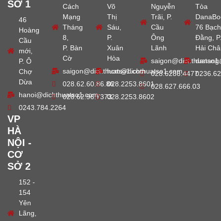
SỞ 1
Cách
Võ
Nguyễn
Tòa
Mạng
Thị
Trãi, P.
DanaBo
46
Tháng
Sáu,
Cầu
76 Bạch
Hoàng
8,
P.
Ông
Đằng, P
Cầu
P. Bàn
Xuân
Lãnh
Hải Châ
mới,
Cờ
Hòa
saigon@dichthuatso1
danang
P. Ô
saigon@dichthuatso1.com
hcm@dichthuatso1.com
Chợ
028.6286.4477
0236.62
Dừa
028.62.60.86.86
028.2253.8601
028.627.666.03
hanoi@dichthuatso1.com
028.62.96.7373
028.2253.8602
0243.784.2264
VP
HÀ
NỘI -
CƠ
SỞ 2
152 -
154
Yên
Lãng,