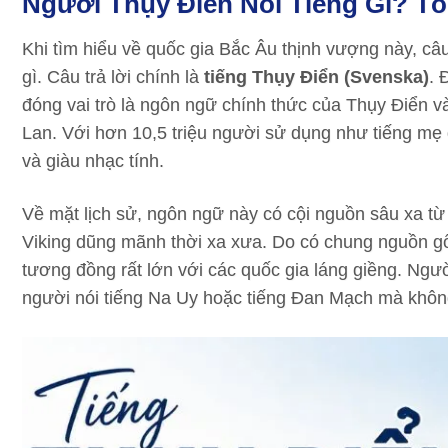
Người Thụy Điển Nói Tiếng Gì? T
Khi tìm hiểu về quốc gia Bắc Âu thịnh vượng này, câu
gì. Câu trả lời chính là
tiếng Thụy Điển (Svenska)
. 
đóng vai trò là ngôn ngữ chính thức của Thụy Điển v
Lan. Với hơn 10,5 triệu người sử dụng như tiếng mẹ 
và giàu nhạc tính.
Về mặt lịch sử, ngôn ngữ này có cội nguồn sâu xa t
Viking dũng mãnh thời xa xưa. Do có chung nguồn gốc
tương đồng rất lớn với các quốc gia láng giềng. Ngườ
người nói tiếng Na Uy hoặc tiếng Đan Mạch mà khôn