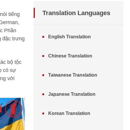
Translation
Languages
nói tiếng
 German,
ộc Phần
English Translation
g đặc trưng
Chinese Translation
ác bộ tộc
ọ có sự
Taiwanese Translation
àng với
Japanese Translation
Korean Translation