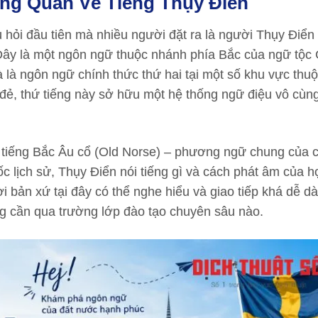
ổng Quan Về Tiếng Thụy Điển
 hỏi đầu tiên mà nhiều người đặt ra là người Thụy Điển 
Đây là một ngôn ngữ thuộc nhánh phía Bắc của ngữ tộc
à là ngôn ngữ chính thức thứ hai tại một số khu vực thu
đẻ, thứ tiếng này sở hữu một hệ thống ngữ điệu vô cùn
ừ tiếng Bắc Âu cổ (Old Norse) – phương ngữ chung của c
 lịch sử, Thụy Điển nói tiếng gì và cách phát âm của h
i bản xứ tại đây có thể nghe hiểu và giao tiếp khá dễ d
g cần qua trường lớp đào tạo chuyên sâu nào.