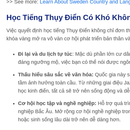
>> See more:
Learn About Sweden Country and Lan
Học Tiếng Thụy Điển Có Khó Khô
Việc quyết định học tiếng Thụy Điển không chỉ đơn th
khóa vàng mở ra vô vàn cơ hội phát triển bản thân và
Đi lại và du lịch tự túc
: Mặc dù phần lớn cư dâ
đáng ngưỡng mộ, việc bạn có thể nói được ngôn
Thấu hiểu sâu sắc về văn hóa:
Quốc gia này s
tầm ảnh hưởng toàn cầu. Từ những giai điệu Ja
học kinh điển, tất cả sẽ trở nên sống động và d
Cơ hội học tập và nghề nghiệp:
Hỗ trợ quá trì
nghiệp Bắc Âu. Mở rộng cơ hội nghề nghiệp tro
hoặc sinh sống lâu dài trở nên dễ dàng hơn.