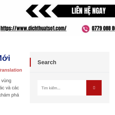
Mới
Search
ranslation
a vùng
ác và các
 khám phá