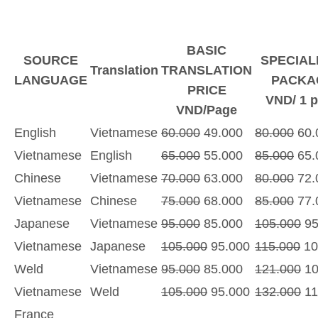
BASIC
SOURCE
SPECIAL
Translation
TRANSLATION
LANGUAGE
PACKA
PRICE
VND/ 1 
VND/Page
English
Vietnamese
60.000
49.000
80.000
60.
Vietnamese
English
65.000
55.000
85.000
65.
Chinese
Vietnamese
70.000
63.000
80.000
72.
Vietnamese
Chinese
75.000
68.000
85.000
77.
Japanese
Vietnamese
95.000
85.000
105.000
95
Vietnamese
Japanese
105.000
95.000
115.000
10
Weld
Vietnamese
95.000
85.000
121.000
10
Vietnamese
Weld
105.000
95.000
132.000
11
France