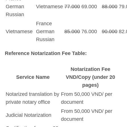
German
Vietnamese
77.000
69.000
88.000
79.
Russian
France
Vietnamese
German
85.000
76.000
90.000
82.
Russian
Reference Notarization Fee Table:
Notarization Fee
Service Name
VND/Copy (under 20
pages)
Notarized translation by
From 50,000 VND/ per
private notary office
document
From 50,000 VND/ per
Judicial Notarization
document