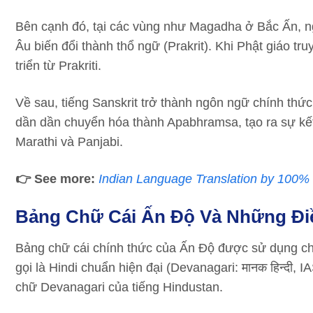
Bên cạnh đó, tại các vùng như Magadha ở Bắc Ấn, 
Âu biến đổi thành thổ ngữ (Prakrit). Khi Phật giáo t
triển từ Prakriti.
Về sau, tiếng Sanskrit trở thành ngôn ngữ chính thứ
dần dần chuyển hóa thành Apabhramsa, tạo ra sự kết
Marathi và Panjabi.
👉 See more:
Indian Language Translation by 100% 
Bảng Chữ Cái Ấn Độ Và Những Đi
Bảng chữ cái chính thức của Ấn Độ được sử dụng cho t
gọi là Hindi chuẩn hiện đại (Devanagari: मानक हिन्दी,
chữ Devanagari của tiếng Hindustan.