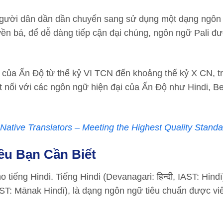
người dân dần dần chuyển sang sử dụng một dạng ngôn
ruyền bá, để dễ dàng tiếp cận đại chúng, ngôn ngữ Pali đ
c của Ấn Độ từ thế kỷ VI TCN đến khoảng thế kỷ X CN, t
 nối với các ngôn ngữ hiện đại của Ấn Độ như Hindi, Be
Native Translators – Meeting the Highest Quality Stand
ều Bạn Cần Biết
iếng Hindi. Tiếng Hindi (Devanagari: हिन्दी, IAST: Hind
 IAST: Mānak Hindī), là dạng ngôn ngữ tiêu chuẩn được vi