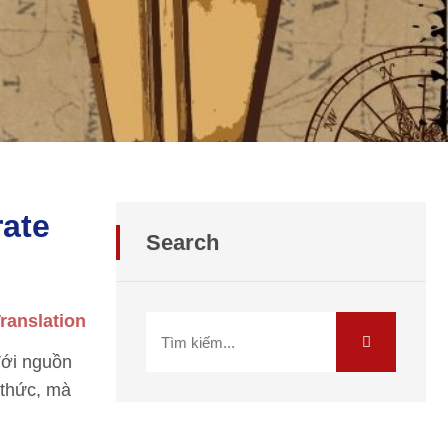
rate
Search
ranslation
Với nguồn
 thức, mà