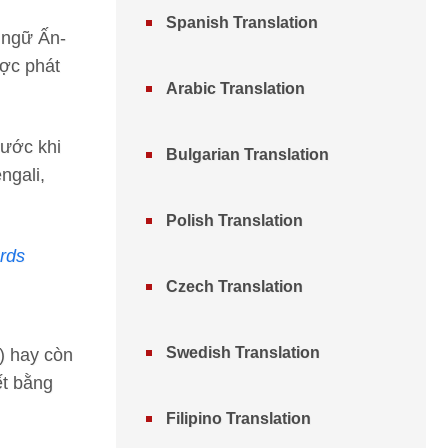
Spanish Translation
 ngữ Ấn-
ược phát
Arabic Translation
rước khi
Bulgarian Translation
ngali,
Polish Translation
ards
Czech Translation
Swedish Translation
ī) hay còn
ết bằng
Filipino Translation