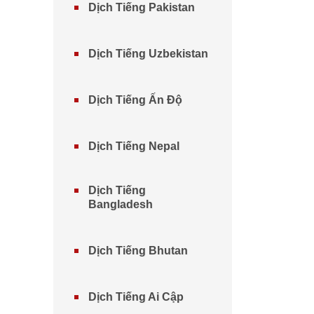
Dịch Tiếng Pakistan
Dịch Tiếng Uzbekistan
Dịch Tiếng Ấn Độ
Dịch Tiếng Nepal
Dịch Tiếng
Bangladesh
Dịch Tiếng Bhutan
Dịch Tiếng Ai Cập