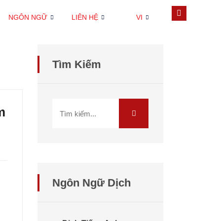
NGÔN NGỮ
LIÊN HỆ
VI
Tìm Kiếm
m
Ngôn Ngữ Dịch