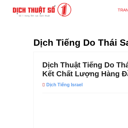
TRA
Dịch Tiếng Do Thái S
Dịch Thuật Tiếng Do Thái
Kết Chất Lượng Hàng Đ
Dịch Tiếng Israel